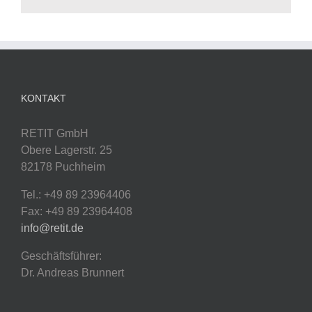
KONTAKT
RETIT GmbH
Obere Lagerstr. 25
82178 Puchheim
Tel.: +49 89 23964406
Fax: +49 89 23964408
info@retit.de
Geschäftsführer:
Dr. Andreas Brunnert